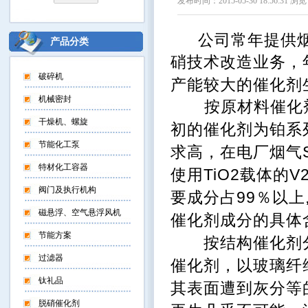
发布时间：2015-05-30 18:56:31 浏览
公司常年提供
产品分类
硝技术改造业务，
破碎机
产能较大的催化剂
机械密封
按原材料催化剂
干燥机、螺旋
初的催化剂为铂系
节能化工泵
求高，在电厂烟气
特材化工容器
使用TiO2载体的
阀门及执行机构
要成分占99％以
磁悬浮、空气悬浮风机
催化剂成分的具体
节能方案
按结构催化剂分
过滤器
催化剂，以玻璃纤维
钛礼品
其表面遭到灰分等
脱硝催化剂